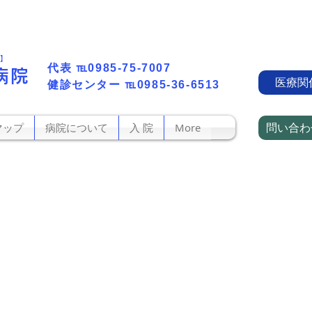
町】
代表​
℡0985-75-7007
病院
医療関
​健診センター
℡0985-36-6513
問い合わ
マップ
病院について
入 院
More