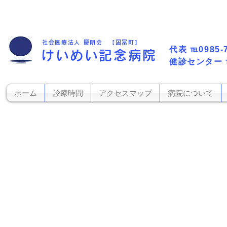
社会医療法人 慶明会 【国富町】
代表​
℡0985-
けいめい記念病院
​健診センター
ホーム
診療時間
アクセスマップ
病院について