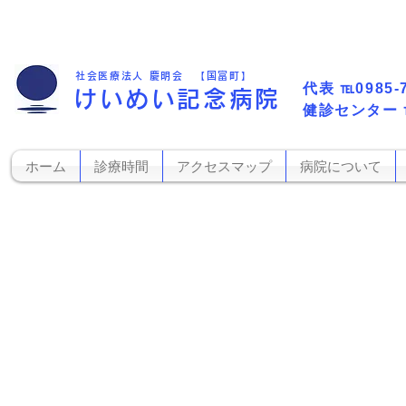
社会医療法人 慶明会 【国富町】
代表​
℡0985-
けいめい記念病院
​健診センター
ホーム
診療時間
アクセスマップ
病院について