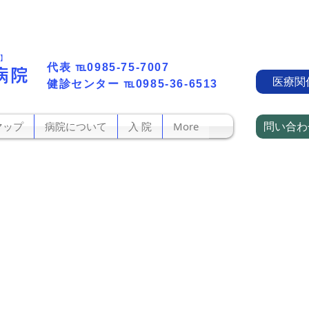
町】
代表​
℡0985-75-7007
病院
医療関
​健診センター
℡0985-36-6513
問い合わ
マップ
病院について
入 院
More