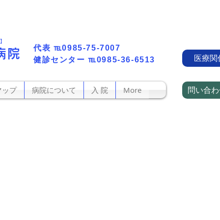
町】
代表​
℡0985-75-7007
病院
医療関
​健診センター
℡0985-36-6513
問い合わ
マップ
病院について
入 院
More