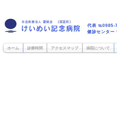
社会医療法人 慶明会 【国富町】
代表​
℡0985-
けいめい記念病院
​健診センター
ホーム
診療時間
アクセスマップ
病院について