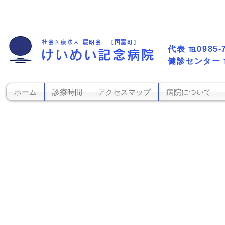
社会医療法人 慶明会 【国富町】
代表​
℡0985-
けいめい記念病院
​健診センター
ホーム
診療時間
アクセスマップ
病院について