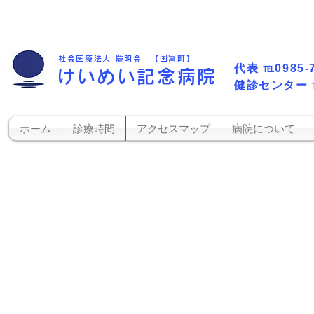
社会医療法人 慶明会 【国富町】
代表​
℡0985-
けいめい記念病院
​健診センター
ホーム
診療時間
アクセスマップ
病院について