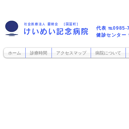
社会医療法人 慶明会 【国富町】
代表​
℡0985-
けいめい記念病院
​健診センター
ホーム
診療時間
アクセスマップ
病院について