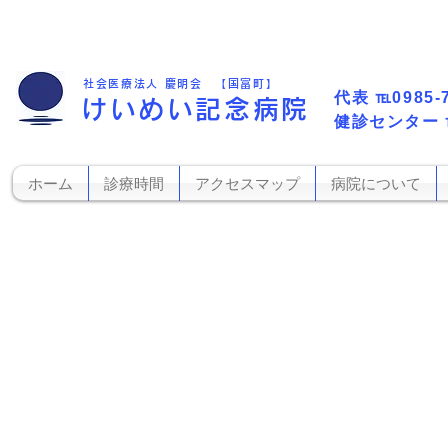
社会医療法人 慶明会 【国富町】
代表​
℡0985-
けいめい記念病院
​健診センター
ホーム
診療時間
アクセスマップ
病院について