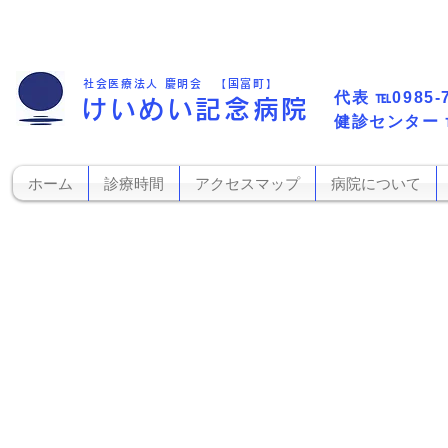
社会医療法人 慶明会 【国富町】
代表​
℡0985-
けいめい記念病院
​健診センター
ホーム
診療時間
アクセスマップ
病院について