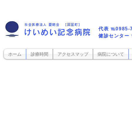
社会医療法人 慶明会 【国富町】
代表​
℡0985-
けいめい記念病院
​健診センター
ホーム
診療時間
アクセスマップ
病院について