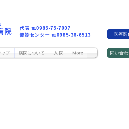
町】
代表​
℡0985-75-7007
病院
医療関
​健診センター
℡0985-36-6513
問い合わ
マップ
病院について
入 院
More