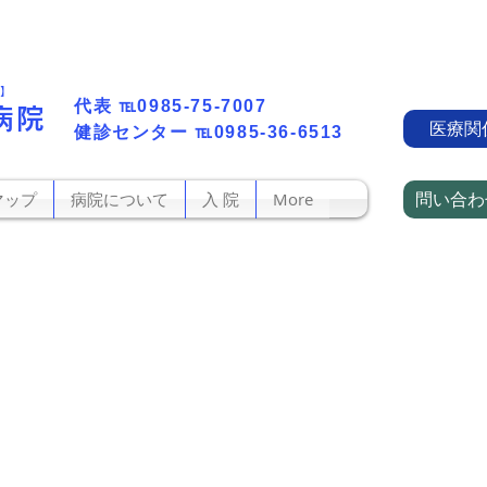
町】
代表​
℡0985-75-7007
病院
医療関
​健診センター
℡0985-36-6513
問い合わ
マップ
病院について
入 院
More