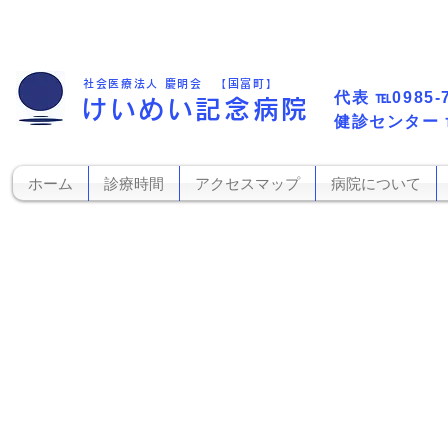
社会医療法人 慶明会 【国富町】
代表​
℡0985-
けいめい記念病院
​健診センター
ホーム
診療時間
アクセスマップ
病院について