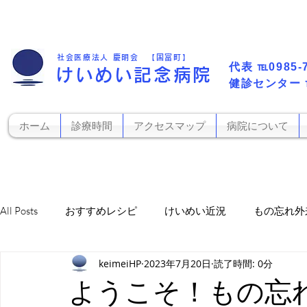
社会医療法人 慶明会 【国富町】
代表​
℡0985-
けいめい記念病院
​健診センター
ホーム
診療時間
アクセスマップ
病院について
All Posts
おすすめレシピ
けいめい近況
もの忘れ外
keimeiHP
2023年7月20日
読了時間: 0分
お知らせ
栄養科から
訪看かがやき
レフィル
ようこそ！もの忘れ