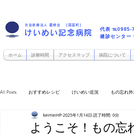
社会医療法人 慶明会 【国富町】
代表​
℡0985-
けいめい記念病院
​健診センター
ホーム
診療時間
アクセスマップ
病院について
All Posts
おすすめレシピ
けいめい近況
もの忘れ外
keimeiHP
2025年1月14日
読了時間: 0分
お知らせ
栄養科から
訪看かがやき
レフィル
ようこそ！もの忘れ