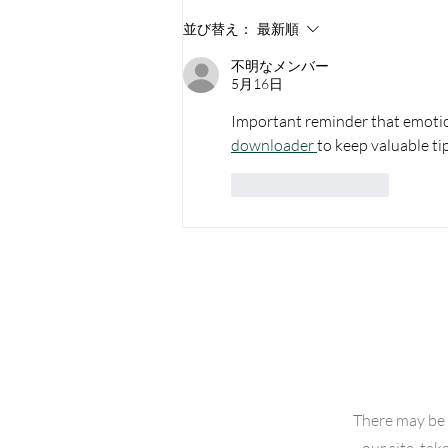
ようこそ！もの忘れ外来へ
並び替え：
最新順
（2026年7月号）210号
不明なメンバー
5月16日
Important reminder that emotion
downloader 
to keep valuable t
いいね！
返信
There may be
our site, tak