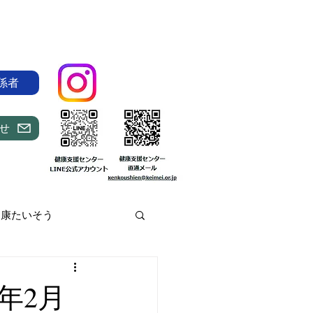
係者
せ
健康たいそう
器を用いた診療
年2月