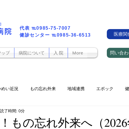
町】
代表​
℡0985-75-7007
病院
医療関
​健診センター
℡0985-36-6513
問い合わ
マップ
病院について
入 院
More
いめい近況
もの忘れ外来
地域連携
エポック
読了時間: 0分
訪看かがやき
レフィル処方箋の交付について
情報通信機
！もの忘れ外来へ（2026