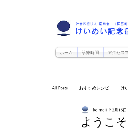
社会医療法人 慶明会 【国富
けいめい記念
ホーム
診療時間
アクセス
All Posts
おすすめレシピ
け
keimeiHP
2月16日
お知らせ
栄養科から
ようこそ