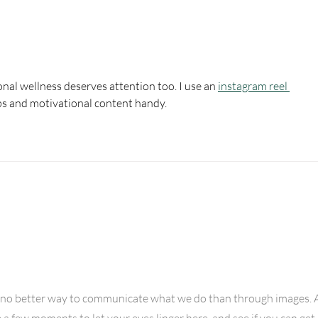
ようこそ！もの忘れ外来へ
よう
（2026年6月号）209号
（20
al wellness deserves attention too. I use an 
instagram reel 
ips and motivational content handy.
View Gallery
 no better way to communicate what we do than through images. 
e a few moments to let your eyes linger here, and see if you can get 