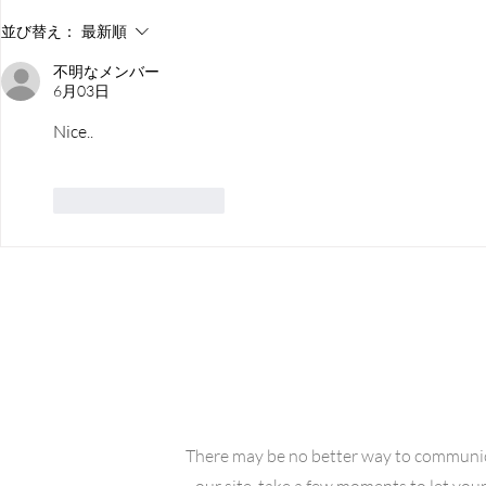
ようこそ！もの忘れ外来へ
ようこそ！
並び替え：
最新順
（2026年7月号）210号
（2026年6
不明なメンバー
6月03日
Nice..
いいね！
返信
View
There may be no better way to communi
our site, take a few moments to let your 