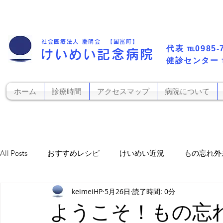
社会医療法人 慶明会 【国富町】
代表​
℡0985-
けいめい記念病院
​健診センター
ホーム
診療時間
アクセスマップ
病院について
All Posts
おすすめレシピ
けいめい近況
もの忘れ外
keimeiHP
5月26日
読了時間: 0分
お知らせ
栄養科から
訪看かがやき
レフィル
ようこそ！もの忘れ