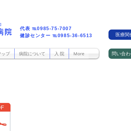
町】
代表​
℡0985-75-7007
病院
医療関
​健診センター
℡0985-36-6513
問い合わ
マップ
病院について
入 院
More