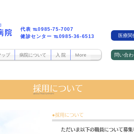
町】
代表​
℡0985-75-7007
病院
医療関
​健診センター
℡0985-36-6513
問い合わ
マップ
病院について
入 院
More
採用について
about Recruitment
●採用について
ただいま以下の職員について募集