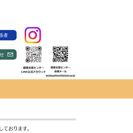
係者
せ
しております。