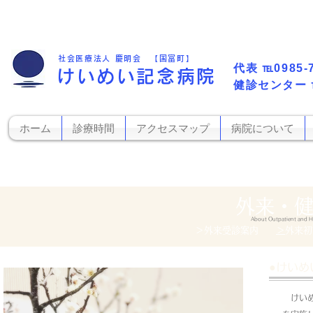
社会医療法人 慶明会 【国富町】
代表​
℡0985-
けいめい記念病院
​健診センター
ホーム
診療時間
アクセスマップ
病院について
​外来・
About Outpatient and H
＞外来受診案内
​
＞外来
●けいめ
けいめ