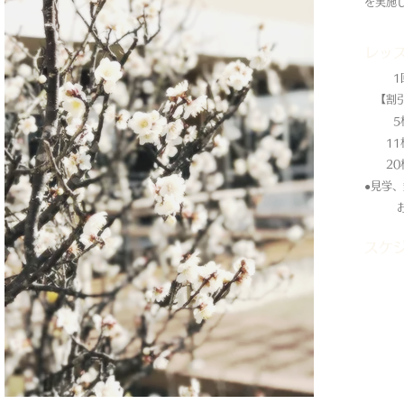
を実施
レッ
1回
【割引
5枚 
11枚
20枚
​●見学
お気軽
スケ