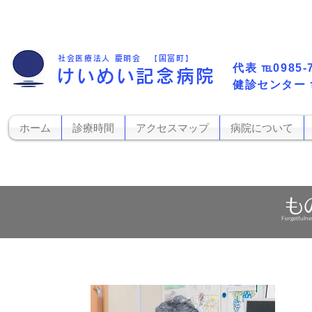
社会医療法人 慶明会 【国富町】
代表​
℡0985-
けいめい記念病院
​健診センター
ホーム
診療時間
アクセスマップ
病院について
も
Forgetfulne