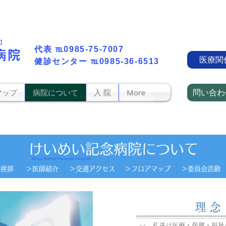
町】
代表​
℡0985-75-7007
病院
医療関
​健診センター
℡0985-36-6513
問い合わ
マップ
病院について
入 院
More
けいめい記念病院について
About Keimei Memorial Hospital​
長挨拶
＞​医師紹介
＞交通アクセス​​
​＞フロアマップ
​＞委員会活動​
​理 念
一、私達は医療・保健・福祉