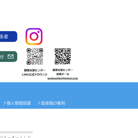
係者
せ
​＞個人情報保護
＞​患者様の権利​
のリーダーとして