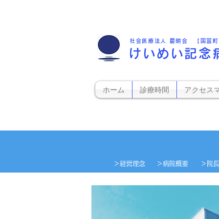
社会医療法人 慶明会 【国富
けいめい記念
ホーム
診療時間
アクセス
​＞経営理念
＞​病院概要
＞院