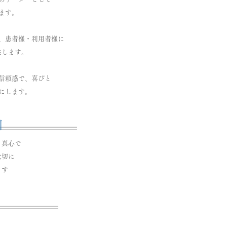
ます。
、患者様・利用者様に
します。
と信頼感で、喜びと
にします。
訓
、真心で
大切に
ます