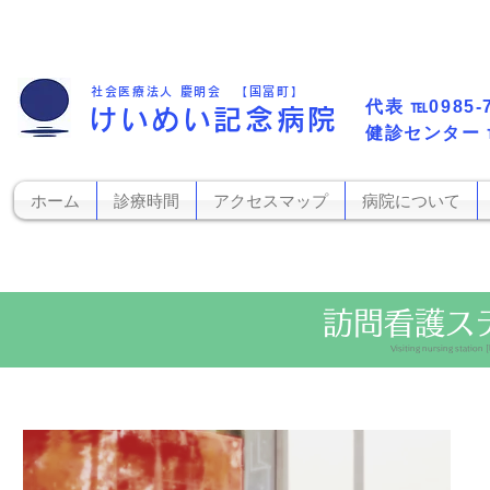
社会医療法人 慶明会 【国富町】
代表​
℡0985-
けいめい記念病院
​健診センター
ホーム
診療時間
アクセスマップ
病院について
訪問看護ス
Visiting nursing station