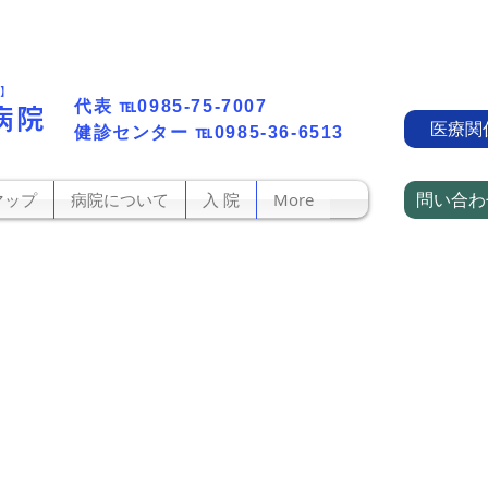
町】
代表​
℡0985-75-7007
病院
医療関
​健診センター
℡0985-36-6513
問い合わ
マップ
病院について
入 院
More