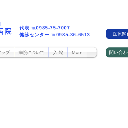
町】
代表​
℡0985-75-7007
病院
医療関
​健診センター
℡0985-36-6513
問い合わ
マップ
病院について
入 院
More