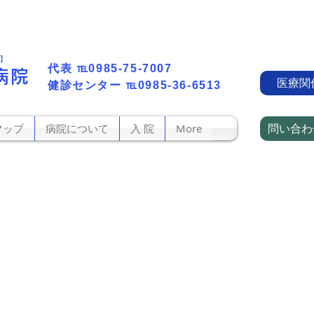
町】
代表​
℡0985-75-7007
病院
医療関
​健診センター
℡0985-36-6513
問い合わ
マップ
病院について
入 院
More