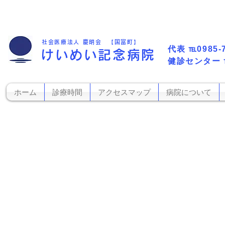
社会医療法人 慶明会 【国富町】
代表​
℡0985-
けいめい記念病院
​健診センター
ホーム
診療時間
アクセスマップ
病院について