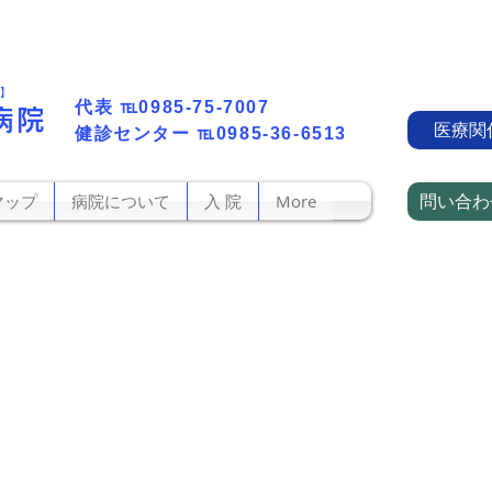
町】
代表​
℡0985-75-7007
病院
医療関
​健診センター
℡0985-36-6513
問い合わ
マップ
病院について
入 院
More