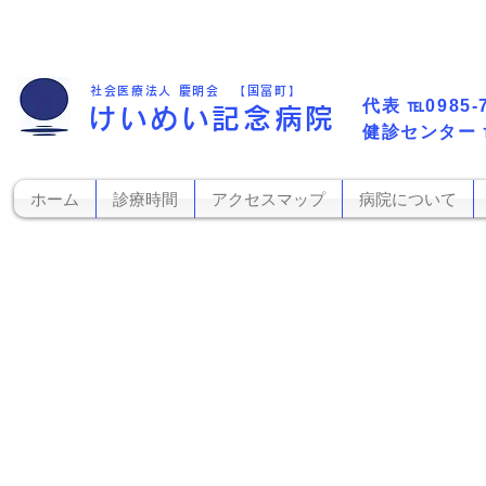
社会医療法人 慶明会 【国富町】
代表​
℡0985-
けいめい記念病院
​健診センター
ホーム
診療時間
アクセスマップ
病院について