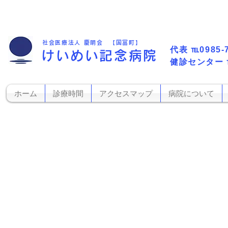
社会医療法人 慶明会 【国富町】
代表​
℡0985-
けいめい記念病院
​健診センター
ホーム
診療時間
アクセスマップ
病院について