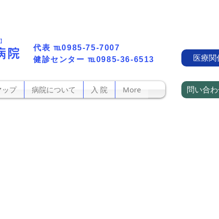
町】
代表​
℡0985-75-7007
病院
医療関
​健診センター
℡0985-36-6513
問い合わ
マップ
病院について
入 院
More