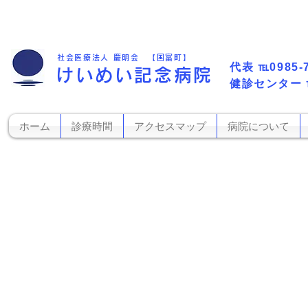
社会医療法人 慶明会 【国富町】
代表​
℡0985-
けいめい記念病院
​健診センター
ホーム
診療時間
アクセスマップ
病院について