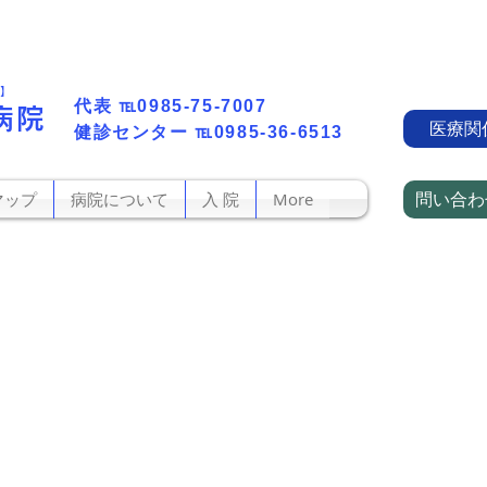
町】
代表​
℡0985-75-7007
病院
医療関
​健診センター
℡0985-36-6513
問い合わ
マップ
病院について
入 院
More