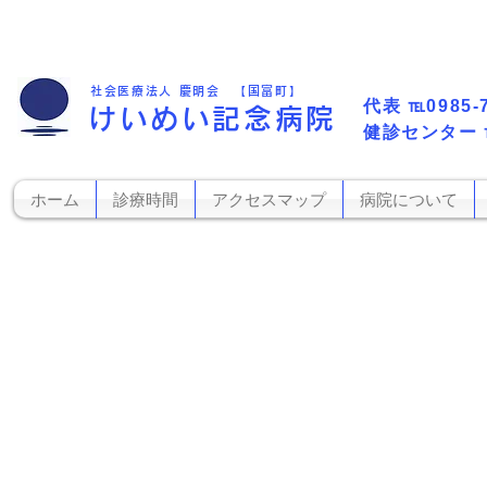
社会医療法人 慶明会 【国富町】
代表​
℡0985-
けいめい記念病院
​健診センター
ホーム
診療時間
アクセスマップ
病院について