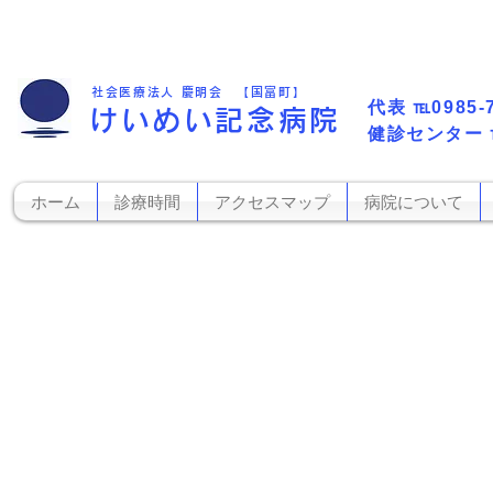
社会医療法人 慶明会 【国富町】
代表​
℡0985-
けいめい記念病院
​健診センター
ホーム
診療時間
アクセスマップ
病院について