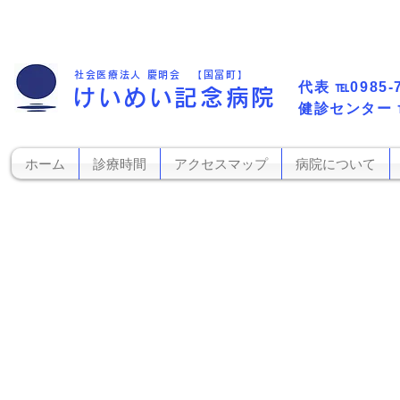
社会医療法人 慶明会 【国富町】
代表​
℡0985-
けいめい記念病院
​健診センター
ホーム
診療時間
アクセスマップ
病院について