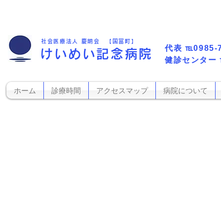
社会医療法人 慶明会 【国富町】
代表​
℡0985-
けいめい記念病院
​健診センター
ホーム
診療時間
アクセスマップ
病院について