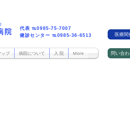
町】
代表​
℡0985-75-7007
病院
医療関
​健診センター
℡0985-36-6513
問い合わ
マップ
病院について
入 院
More