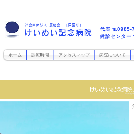
社会医療法人 慶明会 【国富町】
代表​
℡0985-
けいめい記念病院
​健診センター
ホーム
診療時間
アクセスマップ
病院について
けいめい記念病院
Recuper