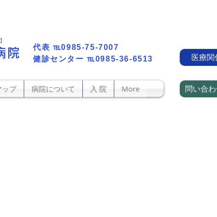
町】
代表​
℡0985-75-7007
病院
医療関
​健診センター
℡0985-36-6513
問い合わ
マップ
病院について
入 院
More