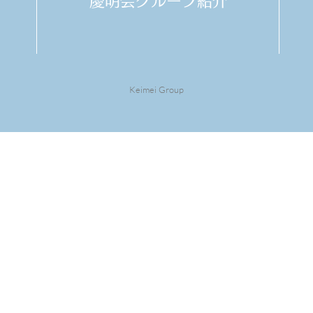
​慶明会グループ紹介
Keimei Group