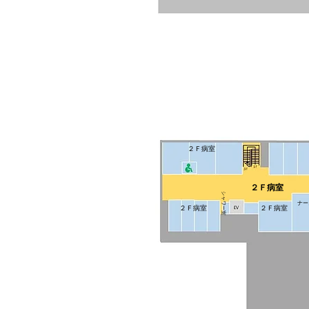
２Ｆ病室
２Ｆ病室
シャワー室
ナー
２Ｆ病室
２Ｆ病室