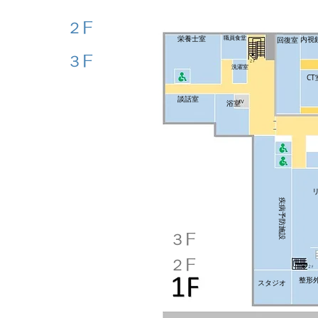
２F
栄養士室
職員食堂
内視
回復室
３F
洗濯室
CT
談話室
浴室
疾病予防施設
３F
２F
整形
スタジオ