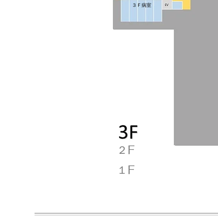
３Ｆ病室
２F
１F