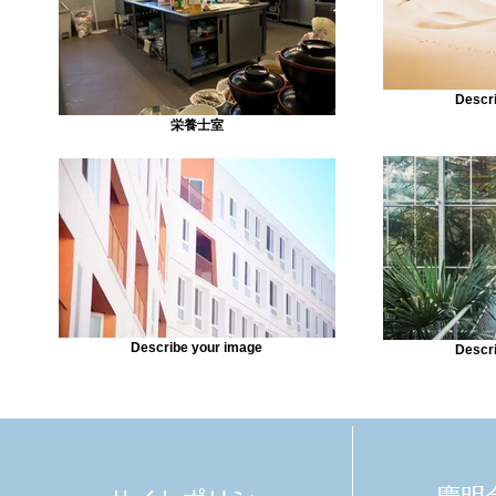
Descr
栄養士室
Describe your image
Descr