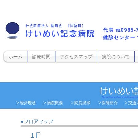
社会医療法人 慶明会 【国富町】
代表​
℡0985-
けいめい記念病院
​健診センター
ホーム
診療時間
アクセスマップ
病院について
けいめい
About Keimei Memorial Hospital​
​＞経営理念
＞​病院概要
＞院長挨拶
＞​医師紹介
＞交通ア
●フロアマップ
１F