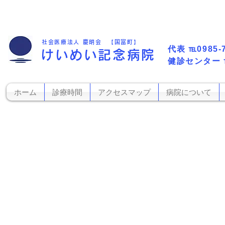
社会医療法人 慶明会 【国富町】
代表​
℡0985-
けいめい記念病院
​健診センター
ホーム
診療時間
アクセスマップ
病院について