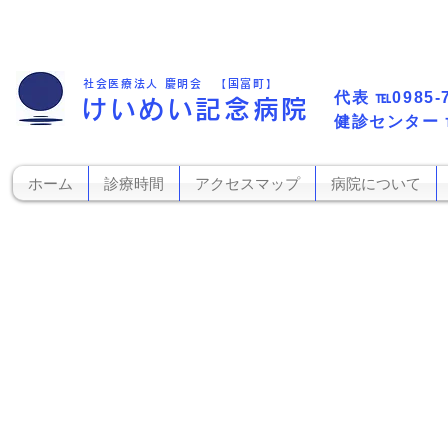
社会医療法人 慶明会 【国富町】
代表​
℡0985-
けいめい記念病院
​健診センター
ホーム
診療時間
アクセスマップ
病院について