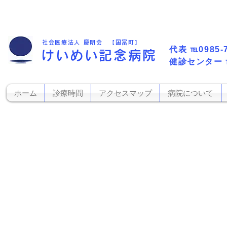
社会医療法人 慶明会 【国富町】
代表​
℡0985-
けいめい記念病院
​健診センター
ホーム
診療時間
アクセスマップ
病院について