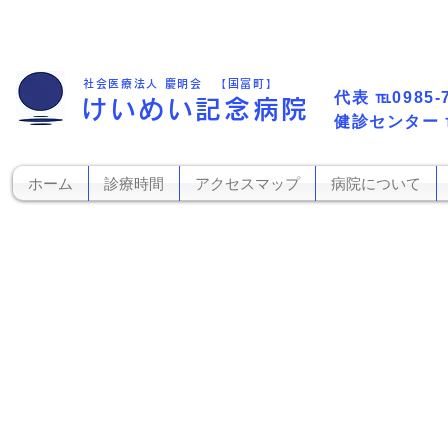
社会医療法人 慶明会 【国富町】
代表​
℡0985-
けいめい記念病院
​健診センター
ホーム
診療時間
アクセスマップ
病院について