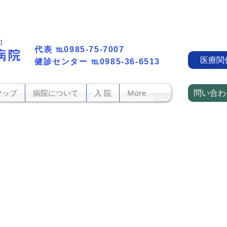
町】
代表​
℡0985-75-7007
病院
医療関
​健診センター
℡0985-36-6513
問い合わ
マップ
病院について
入 院
More