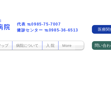
町】
代表​
℡0985-75-7007
病院
医療関
​健診センター
℡0985-36-6513
問い合わ
マップ
病院について
入 院
More