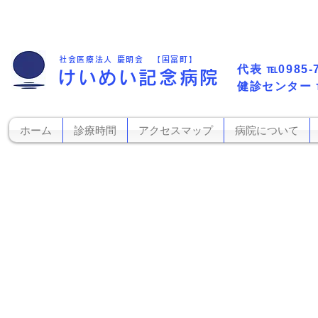
社会医療法人 慶明会 【国富町】
代表​
℡0985-
けいめい記念病院
​健診センター
ホーム
診療時間
アクセスマップ
病院について